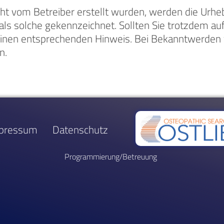
icht vom Betreiber erstellt wurden, werden die Urhe
als solche gekennzeichnet. Sollten Sie trotzdem au
inen entsprechenden Hinweis. Bei Bekanntwerden
n.
pressum
Datenschutz
Programmierung/Betreuung