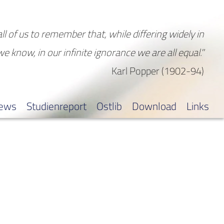
all of us to remember that, while differing widely in
 we know, in our infinite ignorance we are all equal."
Karl Popper (1902-94)
iews
Studienreport
Ostlib
Download
Links