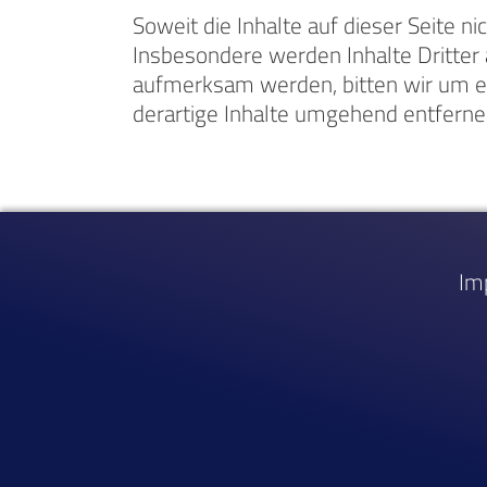
Soweit die Inhalte auf dieser Seite n
Insbesondere werden Inhalte Dritter 
aufmerksam werden, bitten wir um e
derartige Inhalte umgehend entferne
Im