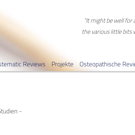
"It might be well for 
the various little bits
stematic Reviews
Projekte
Osteopathische Rev
Studien -